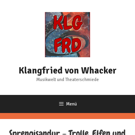
Zum
Inhalt
springen
Klangfried von Whacker
Musikwelt und Theaterschmiede
Menü
Sprengisandur – Trolle, Elfen und